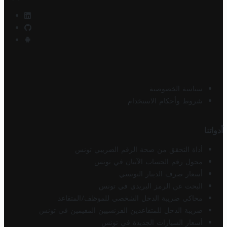
سياسة الخصوصية
شروط وأحكام الاستخدام
أدواتنا
أداة التحقق من صحة الرقم الضريبي تونس
محول رقم الحساب الآيبان في تونس
أسعار صرف الدينار التونسي
البحث عن الرمز البريدي في تونس
محاكي ضريبة الدخل الشخصي للموظف/المتقاعد
ضريبة الدخل للمتقاعدين الفرنسيين المقيمين في تونس
أسعار السيارات الجديدة في تونس