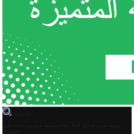
TROVIT
تروفيت تونس هو دليل أعمال تملكه وتحتفظ به وتديره
شركة مخزن
.
التكنولوجيا