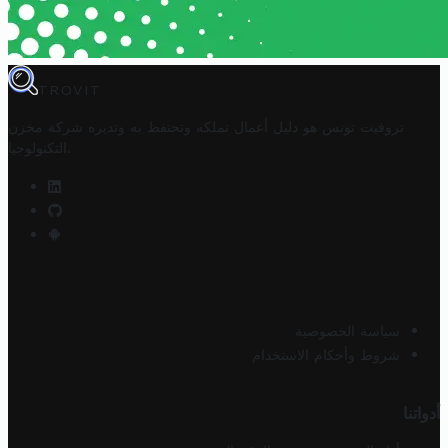
TROVIT
تروفيت تونس هو دليل أعمال تملكه وتحتفظ به وتديره
شركة مخزن
.
التكنولوجيا
سياسة الخصوصية
شروط وأحكام الاستخدام
أدواتنا