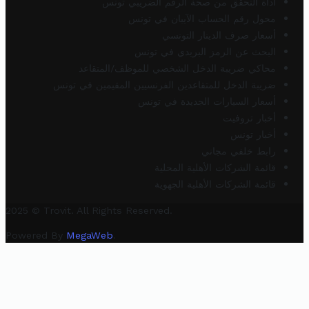
أداة التحقق من صحة الرقم الضريبي تونس
محول رقم الحساب الآيبان في تونس
أسعار صرف الدينار التونسي
البحث عن الرمز البريدي في تونس
محاكي ضريبة الدخل الشخصي للموظف/المتقاعد
ضريبة الدخل للمتقاعدين الفرنسيين المقيمين في تونس
أسعار السيارات الجديدة في تونس
أخبار تروفيت
أخبار تونس
رابط خلفي مجاني
قائمة الشركات الأهلية المحلية
قائمة الشركات الأهلية الجهوية
2025 © Trovit. All Rights Reserved.
Powered By
MegaWeb
.