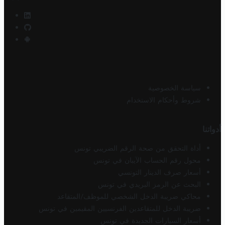
سياسة الخصوصية
شروط وأحكام الاستخدام
أدواتنا
أداة التحقق من صحة الرقم الضريبي تونس
محول رقم الحساب الآيبان في تونس
أسعار صرف الدينار التونسي
البحث عن الرمز البريدي في تونس
محاكي ضريبة الدخل الشخصي للموظف/المتقاعد
ضريبة الدخل للمتقاعدين الفرنسيين المقيمين في تونس
أسعار السيارات الجديدة في تونس