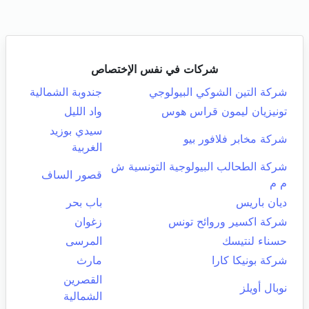
شركات في نفس الإختصاص
شركة التين الشوكي البيولوجي
جندوبة الشمالية
تونيزيان ليمون قراس هوس
واد الليل
سيدي بوزيد
شركة مخابر فلافور بيو
الغربية
شركة الطحالب البيولوجية التونسية ش
قصور الساف
م م
ديان باريس
باب بحر
شركة اكسير وروائح تونس
زغوان
حسناء لنتيسك
المرسى
شركة بونيكا كارا
مارث
القصرين
نوبال أويلز
الشمالية