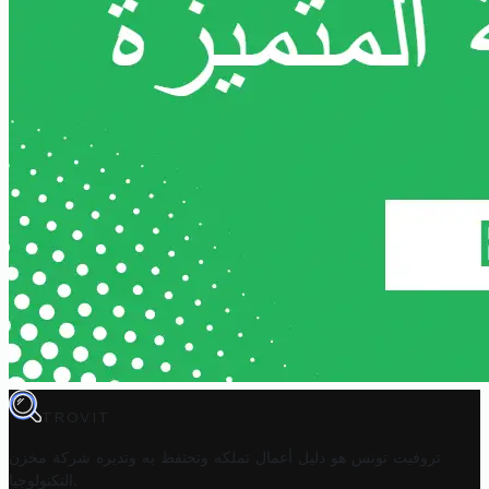
TROVIT
تروفيت تونس هو دليل أعمال تملكه وتحتفظ به وتديره
شركة مخزن
.
التكنولوجيا