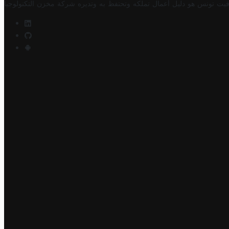
فيت تونس هو دليل أعمال تملكه وتحتفظ به وتديره
شركة مخزن التكنولوجيا