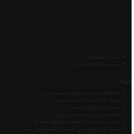
سياسة الخصوصية
شروط وأحكام الاستخدام
أدواتنا
أداة التحقق من صحة الرقم الضريبي تونس
محول رقم الحساب الآيبان في تونس
أسعار صرف الدينار التونسي
البحث عن الرمز البريدي في تونس
محاكي ضريبة الدخل الشخصي للموظف/المتقاعد
ضريبة الدخل للمتقاعدين الفرنسيين المقيمين في تونس