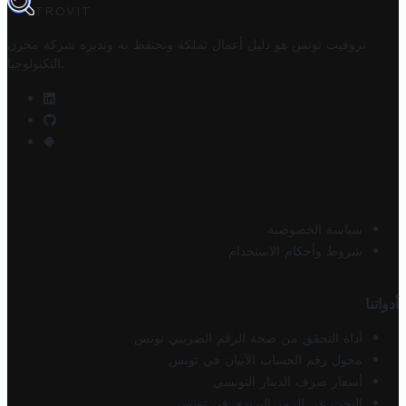
TROVIT
تروفيت تونس هو دليل أعمال تملكه وتحتفظ به وتديره
شركة مخزن
.
التكنولوجيا
سياسة الخصوصية
شروط وأحكام الاستخدام
أدواتنا
أداة التحقق من صحة الرقم الضريبي تونس
محول رقم الحساب الآيبان في تونس
أسعار صرف الدينار التونسي
البحث عن الرمز البريدي في تونس