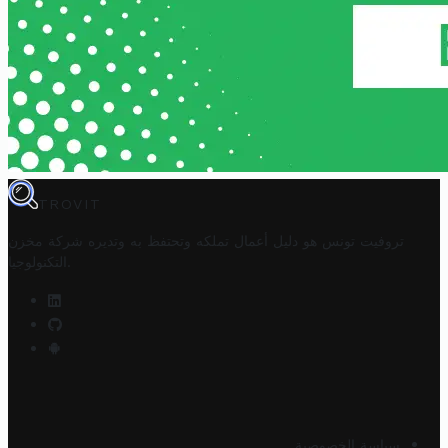
TROVIT
تروفيت تونس هو دليل أعمال تملكه وتحتفظ به وتديره
شركة مخزن
.
التكنولوجيا
سياسة الخصوصية