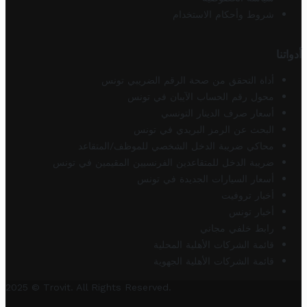
شروط وأحكام الاستخدام
أدواتنا
أداة التحقق من صحة الرقم الضريبي تونس
محول رقم الحساب الآيبان في تونس
أسعار صرف الدينار التونسي
البحث عن الرمز البريدي في تونس
محاكي ضريبة الدخل الشخصي للموظف/المتقاعد
ضريبة الدخل للمتقاعدين الفرنسيين المقيمين في تونس
أسعار السيارات الجديدة في تونس
أخبار تروفيت
أخبار تونس
رابط خلفي مجاني
قائمة الشركات الأهلية المحلية
قائمة الشركات الأهلية الجهوية
2025 © Trovit. All Rights Reserved.