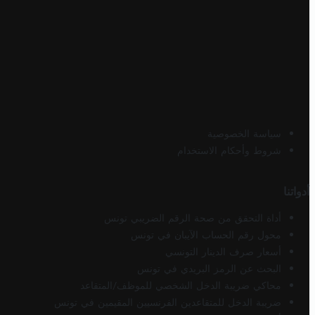
سياسة الخصوصية
شروط وأحكام الاستخدام
أدواتنا
أداة التحقق من صحة الرقم الضريبي تونس
محول رقم الحساب الآيبان في تونس
أسعار صرف الدينار التونسي
البحث عن الرمز البريدي في تونس
محاكي ضريبة الدخل الشخصي للموظف/المتقاعد
ضريبة الدخل للمتقاعدين الفرنسيين المقيمين في تونس