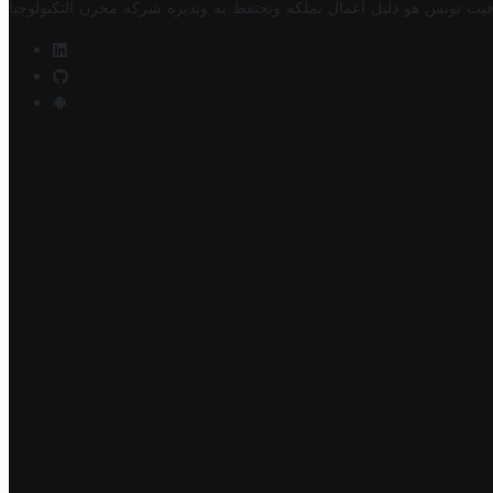
فيت تونس هو دليل أعمال تملكه وتحتفظ به وتديره
شركة مخزن التكنولوجيا