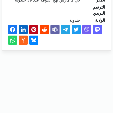
المقر
حي 2 مارس نهج الكوفة عدد 39 جندوبة
الترقيم
البريدي
الولاية
جندوبة