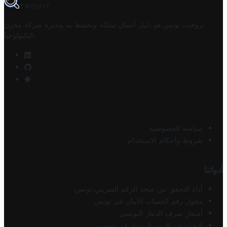
TROVIT
تروفيت تونس هو دليل أعمال تملكه وتحتفظ به وتديره
شركة مخزن
.
التكنولوجيا
سياسة الخصوصية
شروط وأحكام الاستخدام
أدواتنا
أداة التحقق من صحة الرقم الضريبي تونس
محول رقم الحساب الآيبان في تونس
أسعار صرف الدينار التونسي
البحث عن الرمز البريدي في تونس