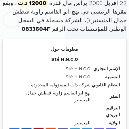
22 أفريل 2003 برأس مال قدره
12000 د.ت
، ويقع
مقرها الرئيسي في نهج ابو القاسم زاوية قنطش
جمال المنستير (
)، الشركة مسجلة في السجل
الوطني للمؤسسات تحت الرقم
0833604F
.
معلومات حول
Sté H.N.C.O
الإسم التجاري
Sté H.N.C.O.
التسمية
Sté H.N.C.O
النظام القانوني
شركة ذات المسؤولية المحدودة
نهج ابو القاسم زاوية قنطش جمال
المقر
المنستير
الترقيم
البريدي
الولاية
المنستير