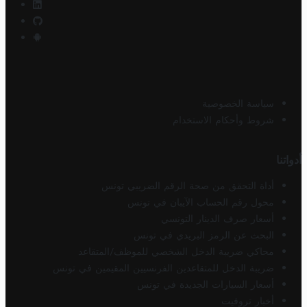
سياسة الخصوصية
شروط وأحكام الاستخدام
أدواتنا
أداة التحقق من صحة الرقم الضريبي تونس
محول رقم الحساب الآيبان في تونس
أسعار صرف الدينار التونسي
البحث عن الرمز البريدي في تونس
محاكي ضريبة الدخل الشخصي للموظف/المتقاعد
ضريبة الدخل للمتقاعدين الفرنسيين المقيمين في تونس
أسعار السيارات الجديدة في تونس
أخبار تروفيت