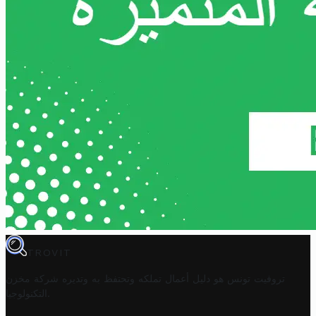
TROVIT
تروفيت تونس هو دليل أعمال تملكه وتحتفظ به وتديره
شركة مخزن
.
التكنولوجيا