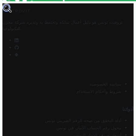
TROVIT
تروفيت تونس هو دليل أعمال تملكه وتحتفظ به وتديره
شركة مخزن
.
التكنولوجيا
سياسة الخصوصية
شروط وأحكام الاستخدام
أدواتنا
أداة التحقق من صحة الرقم الضريبي تونس
محول رقم الحساب الآيبان في تونس
أسعار صرف الدينار التونسي