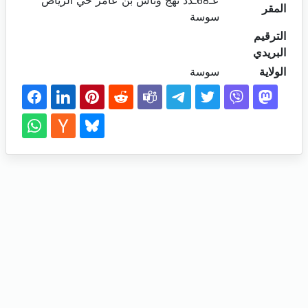
عـ68ـدد نهج وناس بن عامر حي الرياض
المقر
سوسة
الترقيم
البريدي
الولاية
سوسة