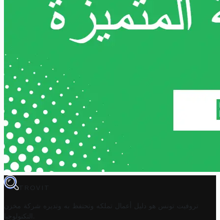
TROVIT
تروفيت تونس هو دليل أعمال تملكه وتحتفظ به وتديره
شركة مخزن
.
التكنولوجيا