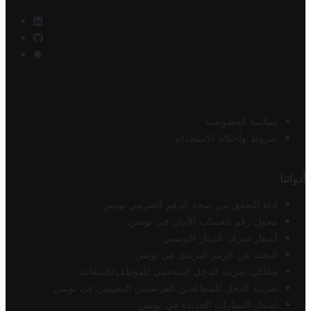
سياسة الخصوصية
شروط وأحكام الاستخدام
أدواتنا
أداة التحقق من صحة الرقم الضريبي تونس
محول رقم الحساب الآيبان في تونس
أسعار صرف الدينار التونسي
البحث عن الرمز البريدي في تونس
محاكي ضريبة الدخل الشخصي للموظف/المتقاعد
ضريبة الدخل للمتقاعدين الفرنسيين المقيمين في تونس
أسعار السيارات الجديدة في تونس