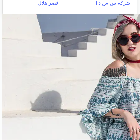
شركة س س د ا
قصر هلال