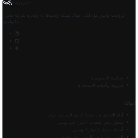
TROVIT
تروفيت تونس هو دليل أعمال تملكه وتحتفظ به وتديره
شركة مخزن
.
التكنولوجيا
سياسة الخصوصية
شروط وأحكام الاستخدام
أدواتنا
أداة التحقق من صحة الرقم الضريبي تونس
محول رقم الحساب الآيبان في تونس
أسعار صرف الدينار التونسي
البحث عن الرمز البريدي في تونس