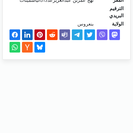
المقر
نهج عمربن عبدالعزيزعد13دالياسمينات
الترقيم
البريدي
الولاية
بنعروس