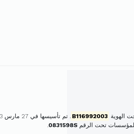
ت الهوية
B116992003
. تم تأسيسها في 27 مارس 2003 برأس مال قدره
للمؤسسات تحت الرقم
0831598S
.