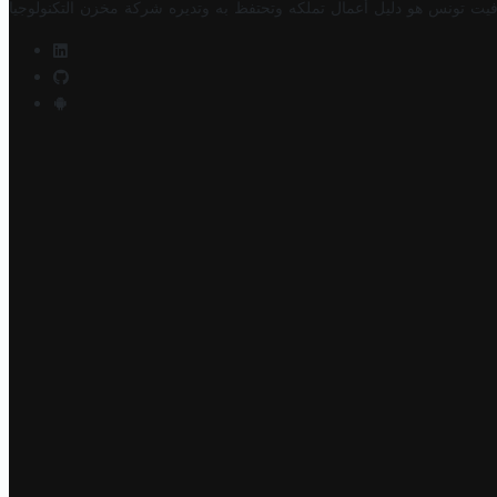
فيت تونس هو دليل أعمال تملكه وتحتفظ به وتديره
شركة مخزن التكنولوجيا