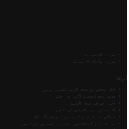
سياسة الخصوصية
شروط وأحكام الاستخدام
أدواتنا
أداة التحقق من صحة الرقم الضريبي تونس
محول رقم الحساب الآيبان في تونس
أسعار صرف الدينار التونسي
البحث عن الرمز البريدي في تونس
محاكي ضريبة الدخل الشخصي للموظف/المتقاعد
ضريبة الدخل للمتقاعدين الفرنسيين المقيمين في تونس