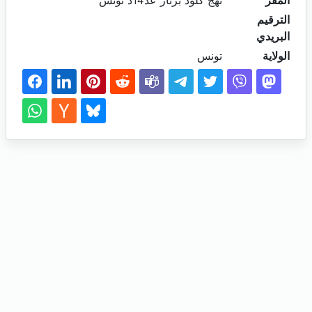
المقر
نهج كلود برنار عد14د تونس
الترقيم
البريدي
الولاية
تونس