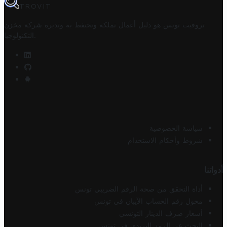
TROVIT
تروفيت تونس هو دليل أعمال تملكه وتحتفظ به وتديره
شركة مخزن
.
التكنولوجيا
سياسة الخصوصية
شروط وأحكام الاستخدام
أدواتنا
أداة التحقق من صحة الرقم الضريبي تونس
محول رقم الحساب الآيبان في تونس
أسعار صرف الدينار التونسي
البحث عن الرمز البريدي في تونس