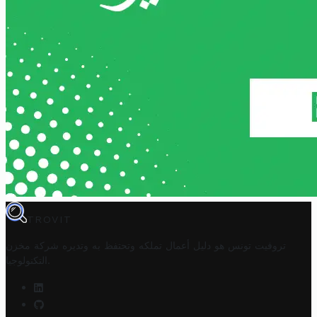
TROVIT
تروفيت تونس هو دليل أعمال تملكه وتحتفظ به وتديره
شركة مخزن
.
التكنولوجيا