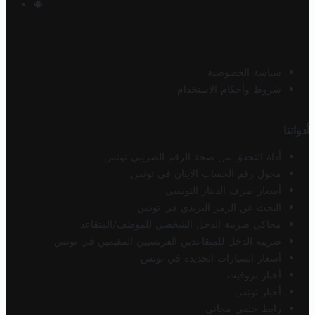
سياسة الخصوصية
شروط وأحكام الاستخدام
أدواتنا
أداة التحقق من صحة الرقم الضريبي تونس
محول رقم الحساب الآيبان في تونس
أسعار صرف الدينار التونسي
البحث عن الرمز البريدي في تونس
محاكي ضريبة الدخل الشخصي للموظف/المتقاعد
ضريبة الدخل للمتقاعدين الفرنسيين المقيمين في تونس
أسعار السيارات الجديدة في تونس
أخبار تروفيت
أخبار تونس
رابط خلفي مجاني