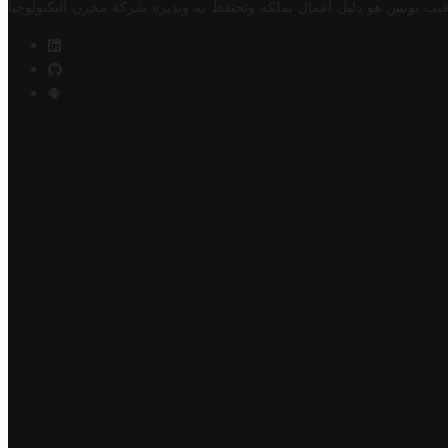
فيت تونس هو دليل أعمال تملكه وتحتفظ به وتديره
شركة مخزن التكنولوجيا