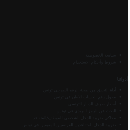
سياسة الخصوصية
شروط وأحكام الاستخدام
أدواتنا
أداة التحقق من صحة الرقم الضريبي تونس
محول رقم الحساب الآيبان في تونس
أسعار صرف الدينار التونسي
البحث عن الرمز البريدي في تونس
محاكي ضريبة الدخل الشخصي للموظف/المتقاعد
ضريبة الدخل للمتقاعدين الفرنسيين المقيمين في تونس