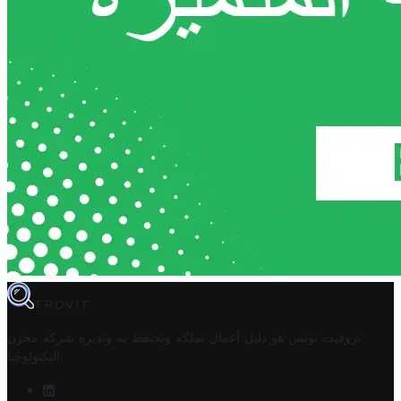
TROVIT
تروفيت تونس هو دليل أعمال تملكه وتحتفظ به وتديره
شركة مخزن
.
التكنولوجيا