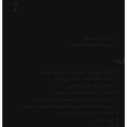
سياسة الخصوصية
شروط وأحكام الاستخدام
أدواتنا
أداة التحقق من صحة الرقم الضريبي تونس
محول رقم الحساب الآيبان في تونس
أسعار صرف الدينار التونسي
البحث عن الرمز البريدي في تونس
محاكي ضريبة الدخل الشخصي للموظف/المتقاعد
ضريبة الدخل للمتقاعدين الفرنسيين المقيمين في تونس
أسعار السيارات الجديدة في تونس
أخبار تروفيت
أخبار تونس