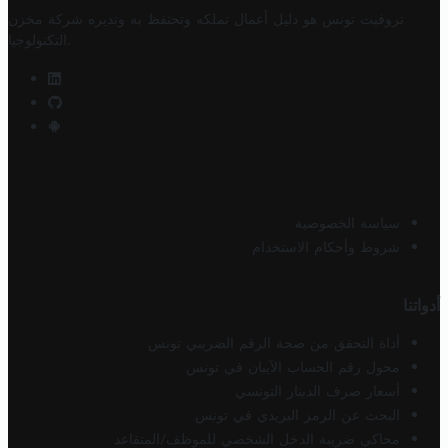
تروفيت تونس هو دليل أعمال تملكه وتحتفظ به وتديره
شركة مخزن
.
التكنولوجيا
سياسة الخصوصية
شروط وأحكام الاستخدام
أدواتنا
أداة التحقق من صحة الرقم الضريبي تونس
محول رقم الحساب الآيبان في تونس
أسعار صرف الدينار التونسي
البحث عن الرمز البريدي في تونس
محاكي ضريبة الدخل الشخصي للموظف/المتقاعد