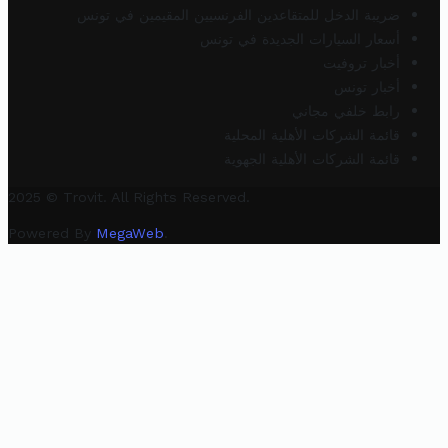
ضريبة الدخل للمتقاعدين الفرنسيين المقيمين في تونس
أسعار السيارات الجديدة في تونس
أخبار تروفيت
أخبار تونس
رابط خلفي مجاني
قائمة الشركات الأهلية المحلية
قائمة الشركات الأهلية الجهوية
2025 © Trovit. All Rights Reserved.
Powered By
MegaWeb
.