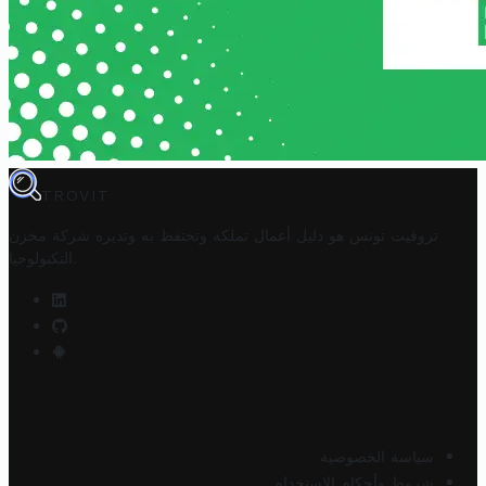
TROVIT
تروفيت تونس هو دليل أعمال تملكه وتحتفظ به وتديره
شركة مخزن
.
التكنولوجيا
سياسة الخصوصية
شروط وأحكام الاستخدام