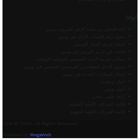
أدواتنا
أداة التحقق من صحة الرقم الضريبي تونس
محول رقم الحساب الآيبان في تونس
أسعار صرف الدينار التونسي
البحث عن الرمز البريدي في تونس
محاكي ضريبة الدخل الشخصي للموظف/المتقاعد
ضريبة الدخل للمتقاعدين الفرنسيين المقيمين في تونس
أسعار السيارات الجديدة في تونس
أخبار تروفيت
أخبار تونس
رابط خلفي مجاني
قائمة الشركات الأهلية المحلية
قائمة الشركات الأهلية الجهوية
2025 © Trovit. All Rights Reserved.
Powered By
MegaWeb
.