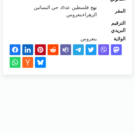
نهج فلسطين عد5د حي البساتين
المقر
الزهراءبنعروس
الترقيم
البريدي
الولاية
بنعروس