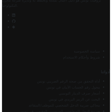
تروفيت تونس هو دليل أعمال تملكه وتحتفظ به وتديره
شركة مخزن
.
التكنولوجيا
سياسة الخصوصية
شروط وأحكام الاستخدام
أدواتنا
أداة التحقق من صحة الرقم الضريبي تونس
محول رقم الحساب الآيبان في تونس
أسعار صرف الدينار التونسي
البحث عن الرمز البريدي في تونس
محاكي ضريبة الدخل الشخصي للموظف/المتقاعد
ضريبة الدخل للمتقاعدين الفرنسيين المقيمين في تونس