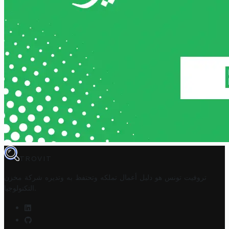
TROVIT
تروفيت تونس هو دليل أعمال تملكه وتحتفظ به وتديره
شركة مخزن
.
التكنولوجيا