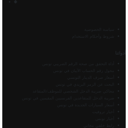
سياسة الخصوصية
شروط وأحكام الاستخدام
أدواتنا
أداة التحقق من صحة الرقم الضريبي تونس
محول رقم الحساب الآيبان في تونس
أسعار صرف الدينار التونسي
البحث عن الرمز البريدي في تونس
محاكي ضريبة الدخل الشخصي للموظف/المتقاعد
ضريبة الدخل للمتقاعدين الفرنسيين المقيمين في تونس
أسعار السيارات الجديدة في تونس
أخبار تروفيت
أخبار تونس
رابط خلفي مجاني