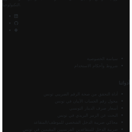
.
التكنولوجيا
سياسة الخصوصية
شروط وأحكام الاستخدام
أدواتنا
أداة التحقق من صحة الرقم الضريبي تونس
محول رقم الحساب الآيبان في تونس
أسعار صرف الدينار التونسي
البحث عن الرمز البريدي في تونس
محاكي ضريبة الدخل الشخصي للموظف/المتقاعد
ضريبة الدخل للمتقاعدين الفرنسيين المقيمين في تونس