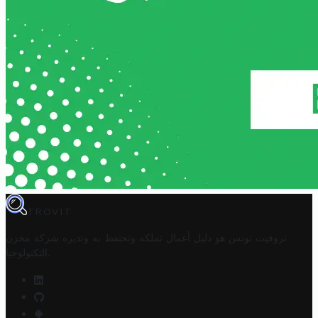
TROVIT
تروفيت تونس هو دليل أعمال تملكه وتحتفظ به وتديره
شركة مخزن
.
التكنولوجيا