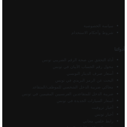
سياسة الخصوصية
شروط وأحكام الاستخدام
أدواتنا
أداة التحقق من صحة الرقم الضريبي تونس
محول رقم الحساب الآيبان في تونس
أسعار صرف الدينار التونسي
البحث عن الرمز البريدي في تونس
محاكي ضريبة الدخل الشخصي للموظف/المتقاعد
ضريبة الدخل للمتقاعدين الفرنسيين المقيمين في تونس
أسعار السيارات الجديدة في تونس
أخبار تروفيت
أخبار تونس
رابط خلفي مجاني