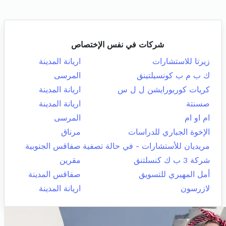
شركات في نفس الإختصاص
زيرتا للاستشارات
اريانة المدينة
ك ب م ب كونسيلتينق
المرسى
كريات كوربورايشن ل ل س
اريانة المدينة
صسنتة
اريانة المدينة
ام او ام
المرسى
الإخوة الجباري للدراسات
مرناق
مريديان للأستشارات - في حالة تصفية
صفاقس الجنوبية
شركة 3 ب ك كنسلتنق
مقرين
أمل المهيري للتسويق
صفاقس المدينة
لازرسون
اريانة المدينة