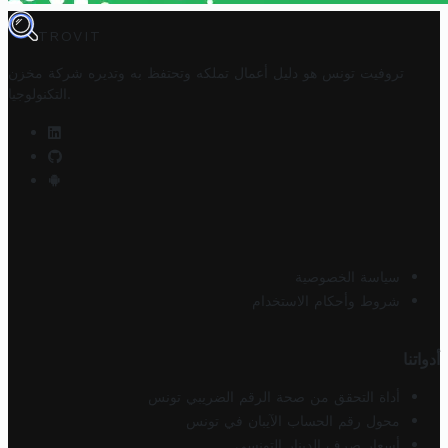
TROVIT
تروفيت تونس هو دليل أعمال تملكه وتحتفظ به وتديره
شركة مخزن
.
التكنولوجيا
سياسة الخصوصية
شروط وأحكام الاستخدام
أدواتنا
أداة التحقق من صحة الرقم الضريبي تونس
محول رقم الحساب الآيبان في تونس
أسعار صرف الدينار التونسي