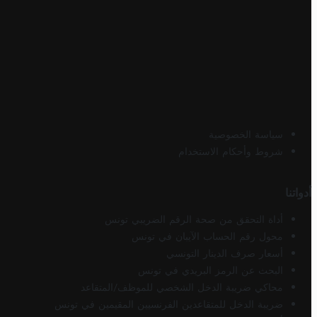
سياسة الخصوصية
شروط وأحكام الاستخدام
أدواتنا
أداة التحقق من صحة الرقم الضريبي تونس
محول رقم الحساب الآيبان في تونس
أسعار صرف الدينار التونسي
البحث عن الرمز البريدي في تونس
محاكي ضريبة الدخل الشخصي للموظف/المتقاعد
ضريبة الدخل للمتقاعدين الفرنسيين المقيمين في تونس