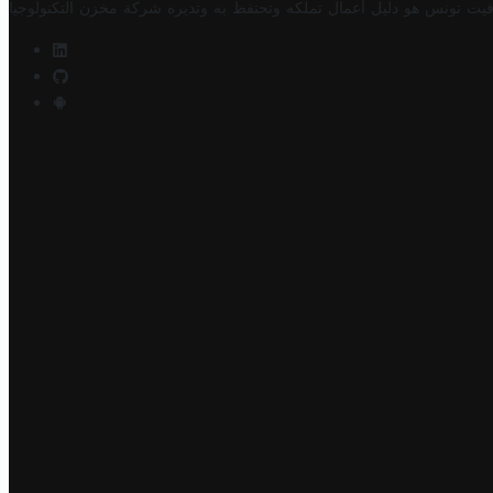
فيت تونس هو دليل أعمال تملكه وتحتفظ به وتديره
شركة مخزن التكنولوجيا