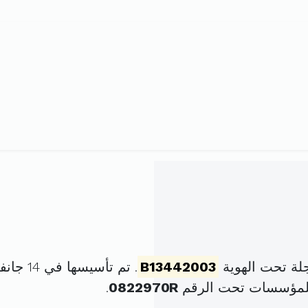
لة تحت الهوية
B13442003
. تم تأسيسها في 14 جانفي 2003 برأس مال قدره
للمؤسسات تحت الرقم
0822970R
.