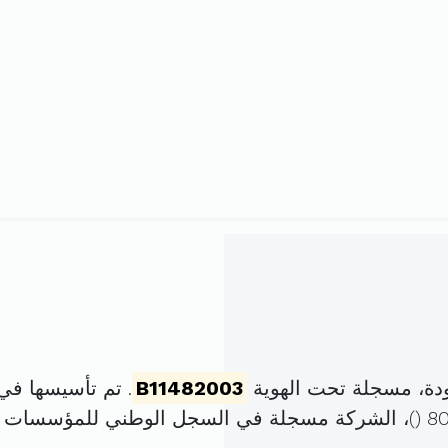
دة، مسجلة تحت الهوية
B11482003
. تم تأسيسها في 7 جانفي 2003 برأس مال قد
)، الشركة مسجلة في السجل الوطني للمؤسسات 