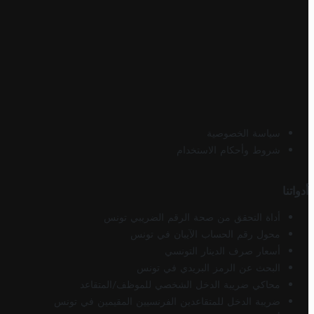
سياسة الخصوصية
شروط وأحكام الاستخدام
أدواتنا
أداة التحقق من صحة الرقم الضريبي تونس
محول رقم الحساب الآيبان في تونس
أسعار صرف الدينار التونسي
البحث عن الرمز البريدي في تونس
محاكي ضريبة الدخل الشخصي للموظف/المتقاعد
ضريبة الدخل للمتقاعدين الفرنسيين المقيمين في تونس