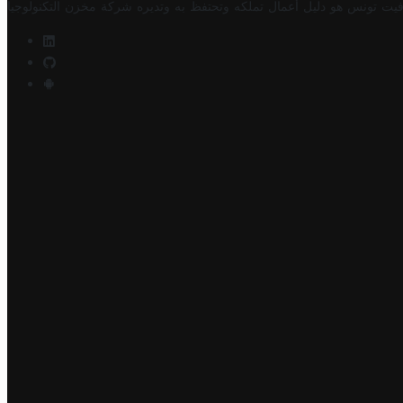
فيت تونس هو دليل أعمال تملكه وتحتفظ به وتديره
شركة مخزن التكنولوجيا