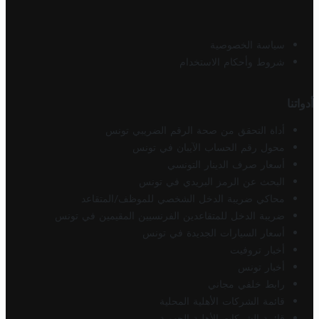
سياسة الخصوصية
شروط وأحكام الاستخدام
أدواتنا
أداة التحقق من صحة الرقم الضريبي تونس
محول رقم الحساب الآيبان في تونس
أسعار صرف الدينار التونسي
البحث عن الرمز البريدي في تونس
محاكي ضريبة الدخل الشخصي للموظف/المتقاعد
ضريبة الدخل للمتقاعدين الفرنسيين المقيمين في تونس
أسعار السيارات الجديدة في تونس
أخبار تروفيت
أخبار تونس
رابط خلفي مجاني
قائمة الشركات الأهلية المحلية
قائمة الشركات الأهلية الجهوية