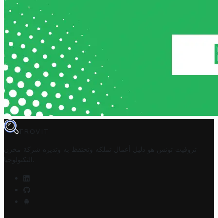
TROVIT
تروفيت تونس هو دليل أعمال تملكه وتحتفظ به وتديره
شركة مخزن
.
التكنولوجيا