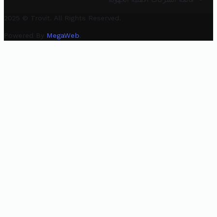
2025 © Trovit. All Rights Reserved.
Powered By
MegaWeb
.