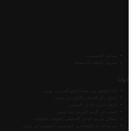
سياسة الخصوصية
شروط وأحكام الاستخدام
أدواتنا
أداة التحقق من صحة الرقم الضريبي تونس
محول رقم الحساب الآيبان في تونس
أسعار صرف الدينار التونسي
البحث عن الرمز البريدي في تونس
محاكي ضريبة الدخل الشخصي للموظف/المتقاعد
ضريبة الدخل للمتقاعدين الفرنسيين المقيمين في تونس