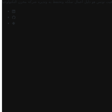
فيت تونس هو دليل أعمال تملكه وتحتفظ به وتديره
شركة مخزن التكنولوجيا