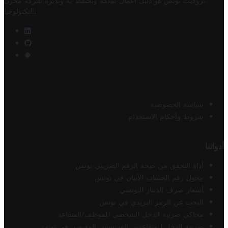
تروفيت تونس هو دليل أعمال تملكه وتحتفظ به وتديره
شركة مخزن
.
التكنولوجيا
سياسة الخصوصية
شروط وأحكام الاستخدام
أدواتنا
أداة التحقق من صحة الرقم الضريبي تونس
محول رقم الحساب الآيبان في تونس
أسعار صرف الدينار التونسي
البحث عن الرمز البريدي في تونس
محاكي ضريبة الدخل الشخصي للموظف/المتقاعد
ضريبة الدخل للمتقاعدين الفرنسيين المقيمين في تونس