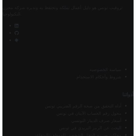
تروفيت تونس هو دليل أعمال تملكه وتحتفظ به وتديره
شركة مخزن
.
التكنولوجيا
سياسة الخصوصية
شروط وأحكام الاستخدام
أدواتنا
أداة التحقق من صحة الرقم الضريبي تونس
محول رقم الحساب الآيبان في تونس
أسعار صرف الدينار التونسي
البحث عن الرمز البريدي في تونس
محاكي ضريبة الدخل الشخصي للموظف/المتقاعد