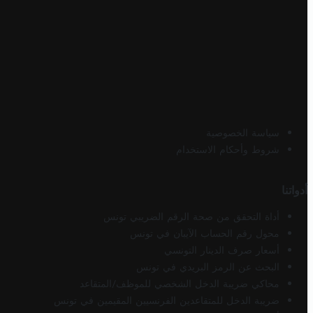
سياسة الخصوصية
شروط وأحكام الاستخدام
أدواتنا
أداة التحقق من صحة الرقم الضريبي تونس
محول رقم الحساب الآيبان في تونس
أسعار صرف الدينار التونسي
البحث عن الرمز البريدي في تونس
محاكي ضريبة الدخل الشخصي للموظف/المتقاعد
ضريبة الدخل للمتقاعدين الفرنسيين المقيمين في تونس