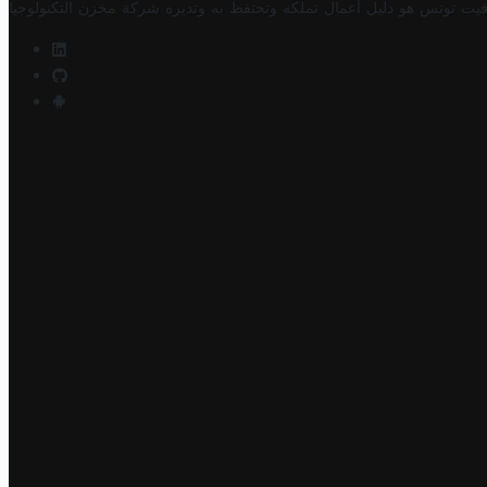
فيت تونس هو دليل أعمال تملكه وتحتفظ به وتديره
شركة مخزن التكنولوجيا