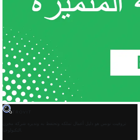
TROVIT
تروفيت تونس هو دليل أعمال تملكه وتحتفظ به وتديره
شركة مخزن
.
التكنولوجيا