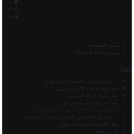
سياسة الخصوصية
شروط وأحكام الاستخدام
أدواتنا
أداة التحقق من صحة الرقم الضريبي تونس
محول رقم الحساب الآيبان في تونس
أسعار صرف الدينار التونسي
البحث عن الرمز البريدي في تونس
محاكي ضريبة الدخل الشخصي للموظف/المتقاعد
ضريبة الدخل للمتقاعدين الفرنسيين المقيمين في تونس
أسعار السيارات الجديدة في تونس
أخبار تروفيت