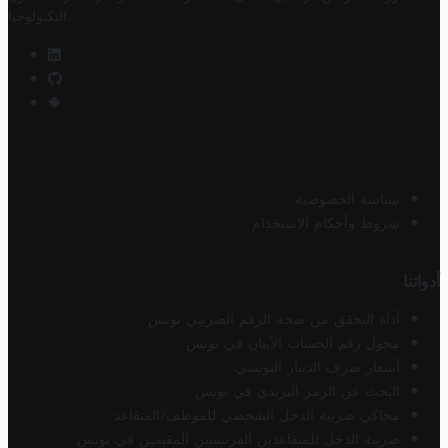
.
التكنولوجيا
سياسة الخصوصية
شروط وأحكام الاستخدام
أدواتنا
أداة التحقق من صحة الرقم الضريبي تونس
محول رقم الحساب الآيبان في تونس
أسعار صرف الدينار التونسي
البحث عن الرمز البريدي في تونس
محاكي ضريبة الدخل الشخصي للموظف/المتقاعد
ضريبة الدخل للمتقاعدين الفرنسيين المقيمين في تونس