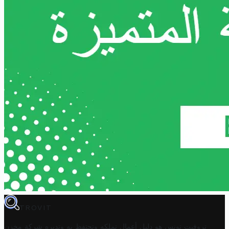
TROVIT
تروفيت تونس هو دليل أعمال تملكه وتحتفظ به وتديره
شركة مخزن