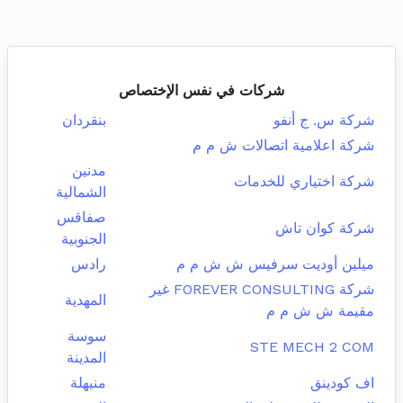
شركات في نفس الإختصاص
شركة س. ج أنفو
بنقردان
شركة اعلامية اتصالات ش م م
مدنين
شركة اختياري للخدمات
الشمالية
صفاقس
شركة كوان تاش
الجنوبية
ميلين أوديت سرفيس ش ش م م
رادس
شركة FOREVER CONSULTING غير
المهدية
مقيمة ش ش م م
سوسة
STE MECH 2 COM
المدينة
اف كودينق
منيهلة