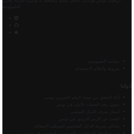
تروفيت تونس هو دليل أعمال تملكه وتحتفظ به وتديره
شركة مخزن
.
التكنولوجيا
سياسة الخصوصية
شروط وأحكام الاستخدام
أدواتنا
أداة التحقق من صحة الرقم الضريبي تونس
محول رقم الحساب الآيبان في تونس
أسعار صرف الدينار التونسي
البحث عن الرمز البريدي في تونس
محاكي ضريبة الدخل الشخصي للموظف/المتقاعد
ضريبة الدخل للمتقاعدين الفرنسيين المقيمين في تونس