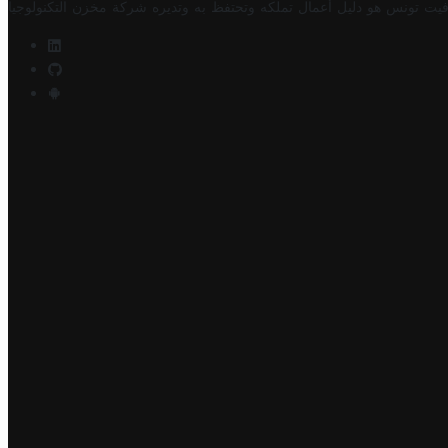
فيت تونس هو دليل أعمال تملكه وتحتفظ به وتديره
شركة مخزن التكنولوجيا