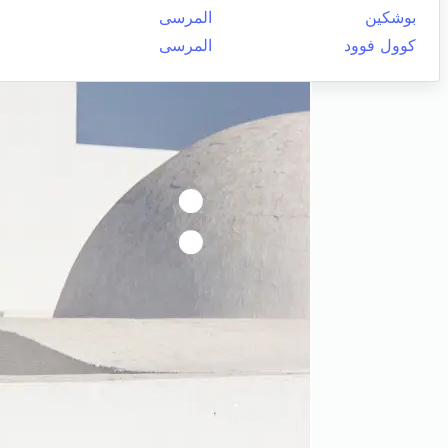
بوشكين
المرسى
كوول فوود
المرسى