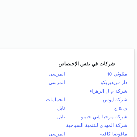
شركات في نفس الإختصاص
مثلوثي 10
المرسى
دار فريديريكو
المرسى
شركة م ل الزهراء
شركة ايوس
الحمامات
ي & ج
نابل
شركة مرحبا شي حبيبو
نابل
شركة المهدى للتنمية السياحية
مافوصا كافيه
المرسى