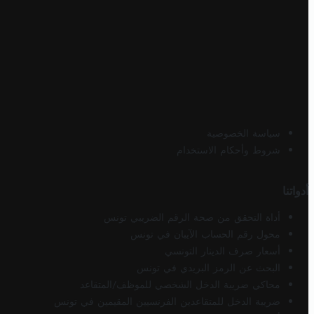
سياسة الخصوصية
شروط وأحكام الاستخدام
أدواتنا
أداة التحقق من صحة الرقم الضريبي تونس
محول رقم الحساب الآيبان في تونس
أسعار صرف الدينار التونسي
البحث عن الرمز البريدي في تونس
محاكي ضريبة الدخل الشخصي للموظف/المتقاعد
ضريبة الدخل للمتقاعدين الفرنسيين المقيمين في تونس