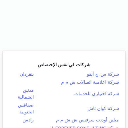
شركات في نفس الإختصاص
شركة س. ج أنفو
بنقردان
شركة اعلامية اتصالات ش م م
مدنين
شركة اختياري للخدمات
الشمالية
صفاقس
شركة كوان تاش
الجنوبية
ميلين أوديت سرفيس ش ش م م
رادس
شركة FOREVER CONSULTING غير