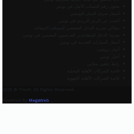
محول رقم الحساب الآيبان في تونس
أسعار صرف الدينار التونسي
البحث عن الرمز البريدي في تونس
محاكي ضريبة الدخل الشخصي للموظف/المتقاعد
ضريبة الدخل للمتقاعدين الفرنسيين المقيمين في تونس
أسعار السيارات الجديدة في تونس
أخبار تروفيت
أخبار تونس
رابط خلفي مجاني
قائمة الشركات الأهلية المحلية
قائمة الشركات الأهلية الجهوية
2025 © Trovit. All Rights Reserved.
Powered By
MegaWeb
.