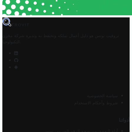
TROVIT
تروفيت تونس هو دليل أعمال تملكه وتحتفظ به وتديره
شركة مخزن
.
التكنولوجيا
سياسة الخصوصية
شروط وأحكام الاستخدام
أدواتنا
أداة التحقق من صحة الرقم الضريبي تونس