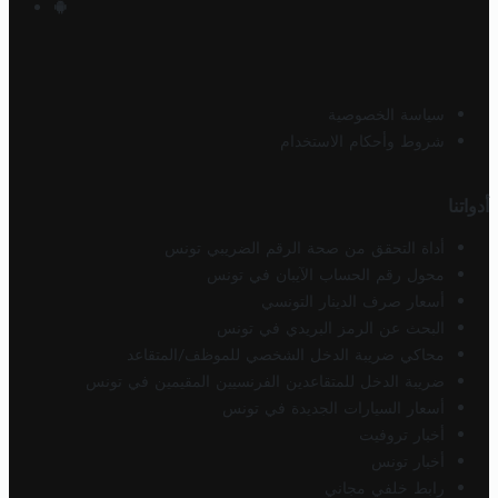
سياسة الخصوصية
شروط وأحكام الاستخدام
أدواتنا
أداة التحقق من صحة الرقم الضريبي تونس
محول رقم الحساب الآيبان في تونس
أسعار صرف الدينار التونسي
البحث عن الرمز البريدي في تونس
محاكي ضريبة الدخل الشخصي للموظف/المتقاعد
ضريبة الدخل للمتقاعدين الفرنسيين المقيمين في تونس
أسعار السيارات الجديدة في تونس
أخبار تروفيت
أخبار تونس
رابط خلفي مجاني