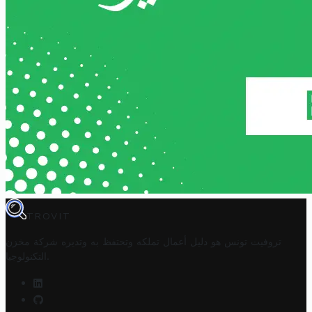
TROVIT
تروفيت تونس هو دليل أعمال تملكه وتحتفظ به وتديره
شركة مخزن
.
التكنولوجيا