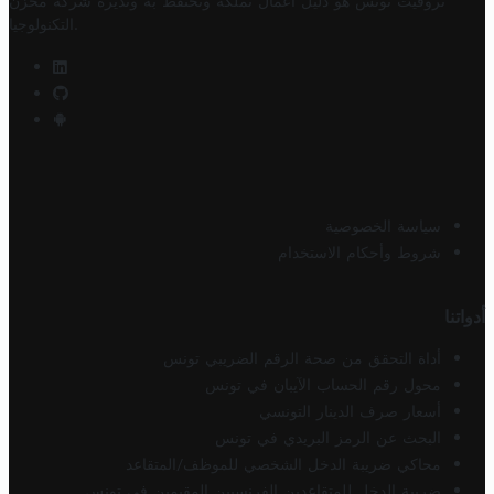
تروفيت تونس هو دليل أعمال تملكه وتحتفظ به وتديره
شركة مخزن
.
التكنولوجيا
سياسة الخصوصية
شروط وأحكام الاستخدام
أدواتنا
أداة التحقق من صحة الرقم الضريبي تونس
محول رقم الحساب الآيبان في تونس
أسعار صرف الدينار التونسي
البحث عن الرمز البريدي في تونس
محاكي ضريبة الدخل الشخصي للموظف/المتقاعد
ضريبة الدخل للمتقاعدين الفرنسيين المقيمين في تونس