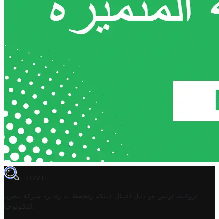
TROVIT
تروفيت تونس هو دليل أعمال تملكه وتحتفظ به وتديره
شركة مخزن
.
التكنولوجيا