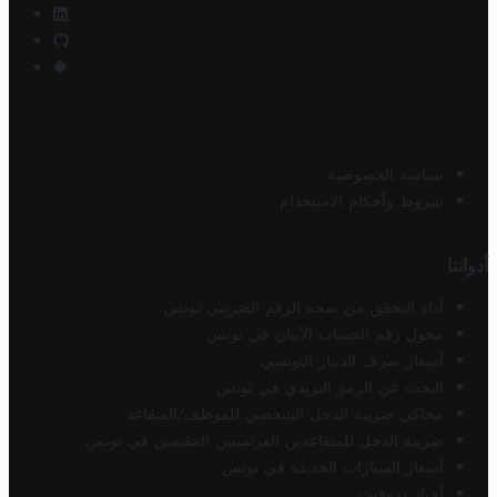
سياسة الخصوصية
شروط وأحكام الاستخدام
أدواتنا
أداة التحقق من صحة الرقم الضريبي تونس
محول رقم الحساب الآيبان في تونس
أسعار صرف الدينار التونسي
البحث عن الرمز البريدي في تونس
محاكي ضريبة الدخل الشخصي للموظف/المتقاعد
ضريبة الدخل للمتقاعدين الفرنسيين المقيمين في تونس
أسعار السيارات الجديدة في تونس
أخبار تروفيت