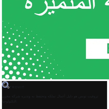
TROVIT
تروفيت تونس هو دليل أعمال تملكه وتحتفظ به وتديره
شركة مخزن
.
التكنولوجيا