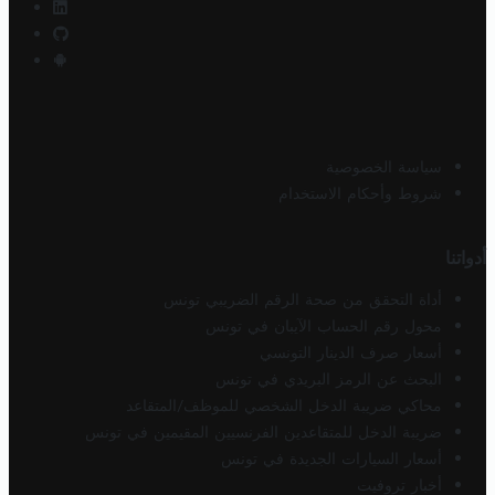
سياسة الخصوصية
شروط وأحكام الاستخدام
أدواتنا
أداة التحقق من صحة الرقم الضريبي تونس
محول رقم الحساب الآيبان في تونس
أسعار صرف الدينار التونسي
البحث عن الرمز البريدي في تونس
محاكي ضريبة الدخل الشخصي للموظف/المتقاعد
ضريبة الدخل للمتقاعدين الفرنسيين المقيمين في تونس
أسعار السيارات الجديدة في تونس
أخبار تروفيت