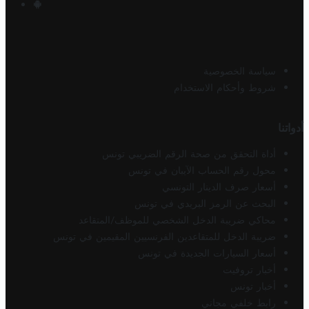
سياسة الخصوصية
شروط وأحكام الاستخدام
أدواتنا
أداة التحقق من صحة الرقم الضريبي تونس
محول رقم الحساب الآيبان في تونس
أسعار صرف الدينار التونسي
البحث عن الرمز البريدي في تونس
محاكي ضريبة الدخل الشخصي للموظف/المتقاعد
ضريبة الدخل للمتقاعدين الفرنسيين المقيمين في تونس
أسعار السيارات الجديدة في تونس
أخبار تروفيت
أخبار تونس
رابط خلفي مجاني