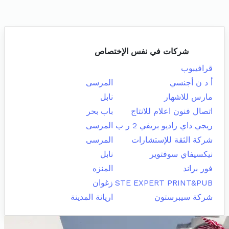
شركات في نفس الإختصاص
قرافيبوب
أ د ن أجنسي
المرسى
مارس للاشهار
نابل
اتصال فنون اعلام للانتاج
باب بحر
ريجي داي راديو بريفي 2 ر ب
المرسى
شركة الثقة للإستشارات
المرسى
نيكسيفاي سوفتوير
نابل
فور براند
المنزه
STE EXPERT PRINT&PUB
زغوان
شركة سيبرستون
اريانة المدينة