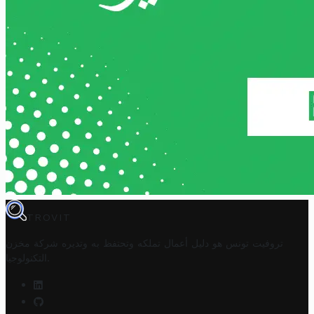
TROVIT
تروفيت تونس هو دليل أعمال تملكه وتحتفظ به وتديره
شركة مخزن
.
التكنولوجيا