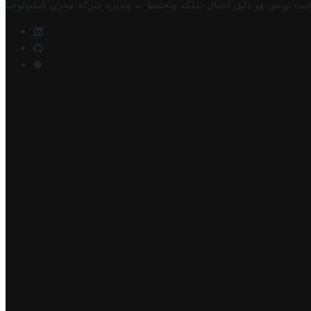
فيت تونس هو دليل أعمال تملكه وتحتفظ به وتديره
شركة مخزن التكنولوجيا