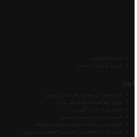
سياسة الخصوصية
شروط وأحكام الاستخدام
أدواتنا
أداة التحقق من صحة الرقم الضريبي تونس
محول رقم الحساب الآيبان في تونس
أسعار صرف الدينار التونسي
البحث عن الرمز البريدي في تونس
محاكي ضريبة الدخل الشخصي للموظف/المتقاعد
ضريبة الدخل للمتقاعدين الفرنسيين المقيمين في تونس