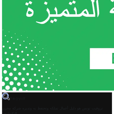
TROVIT
تروفيت تونس هو دليل أعمال تملكه وتحتفظ به وتديره
شركة مخزن
.
التكنولوجيا