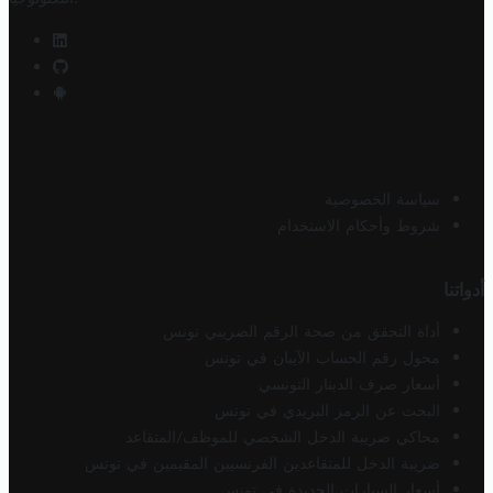
سياسة الخصوصية
شروط وأحكام الاستخدام
أدواتنا
أداة التحقق من صحة الرقم الضريبي تونس
محول رقم الحساب الآيبان في تونس
أسعار صرف الدينار التونسي
البحث عن الرمز البريدي في تونس
محاكي ضريبة الدخل الشخصي للموظف/المتقاعد
ضريبة الدخل للمتقاعدين الفرنسيين المقيمين في تونس
أسعار السيارات الجديدة في تونس