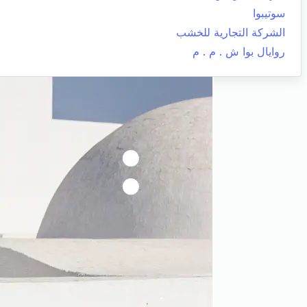
سوتيبوا
الشركة التجارية للخشب
روايال بوا ش . م . م