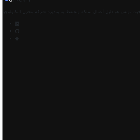
TROVIT
فيت تونس هو دليل أعمال تملكه وتحتفظ به وتديره
شركة مخزن التكنولوجيا