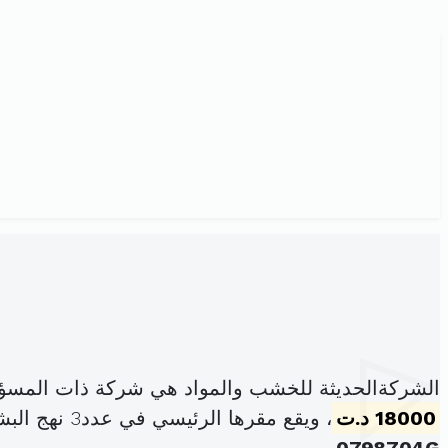
الشركةالحديثة للخشب والمواد هي شركة ذات المسؤو
18000 د.ت
، ويقع مقرها الرئيسي في عدد3 نهج البشير بن صفوان برج الوزير 2073 أريانة (