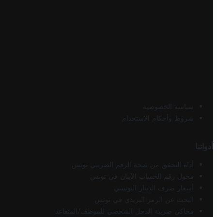
سياسة الخصوصية
شروط وأحكام الاستخدام
أدواتنا
أداة التحقق من صحة الرقم الضريبي تونس
محول رقم الحساب الآيبان في تونس
أسعار صرف الدينار التونسي
البحث عن الرمز البريدي في تونس
محاكي ضريبة الدخل الشخصي للموظف/المتقاعد