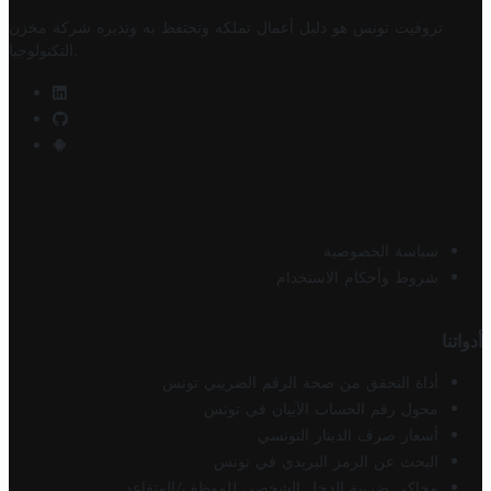
تروفيت تونس هو دليل أعمال تملكه وتحتفظ به وتديره
شركة مخزن
.
التكنولوجيا
سياسة الخصوصية
شروط وأحكام الاستخدام
أدواتنا
أداة التحقق من صحة الرقم الضريبي تونس
محول رقم الحساب الآيبان في تونس
أسعار صرف الدينار التونسي
البحث عن الرمز البريدي في تونس
محاكي ضريبة الدخل الشخصي للموظف/المتقاعد