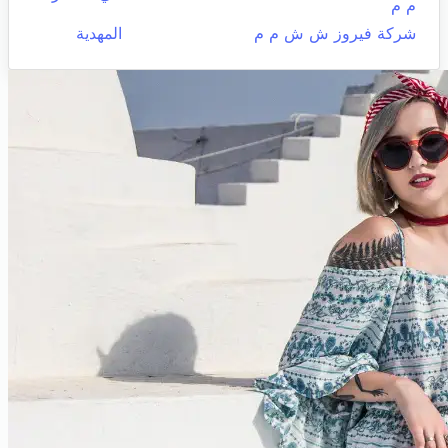
م م
شركة فيروز ش ش م م
المهدية