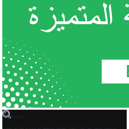
TROVIT
تروفيت تونس هو دليل أعمال تملكه وتحتفظ به وتديره
شركة مخزن