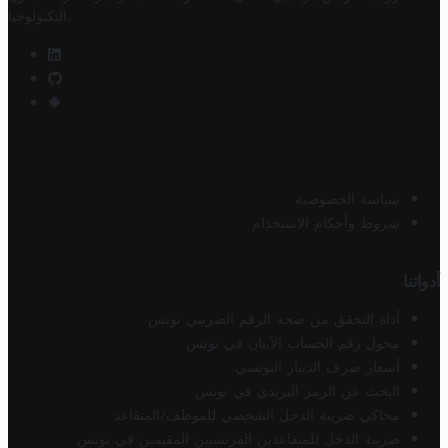
.
التكنولوجيا
سياسة الخصوصية
شروط وأحكام الاستخدام
أدواتنا
أداة التحقق من صحة الرقم الضريبي تونس
محول رقم الحساب الآيبان في تونس
أسعار صرف الدينار التونسي
البحث عن الرمز البريدي في تونس
محاكي ضريبة الدخل الشخصي للموظف/المتقاعد
ضريبة الدخل للمتقاعدين الفرنسيين المقيمين في تونس