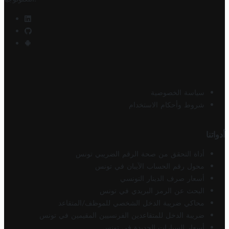
سياسة الخصوصية
شروط وأحكام الاستخدام
أدواتنا
أداة التحقق من صحة الرقم الضريبي تونس
محول رقم الحساب الآيبان في تونس
أسعار صرف الدينار التونسي
البحث عن الرمز البريدي في تونس
محاكي ضريبة الدخل الشخصي للموظف/المتقاعد
ضريبة الدخل للمتقاعدين الفرنسيين المقيمين في تونس
أسعار السيارات الجديدة في تونس