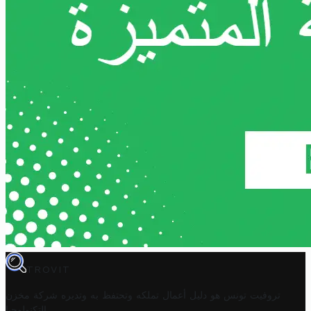
TROVIT
تروفيت تونس هو دليل أعمال تملكه وتحتفظ به وتديره
شركة مخزن
.
التكنولوجيا