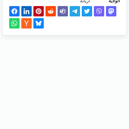
الولاية
اريانة