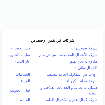
شركات في نفس الإختصاص
شركة صوجيتراب
حي الخضراء
شركة الأشغال المختلطة - ش.ش.م.م
سليانة الجنوبية
مقاولات نحن نهتم
غار الدماء
"اشغال ماني "
أ ج ب س المقاولة العامة بنسعيد
الحمامات
شركة مرام للكهرباء
الميدة
هيليان ب ت ب و الخدمات الفلاحية و
قبلي الجنوبية
البيئية
شركة كمال عذري للاشغال العامة
الحامة