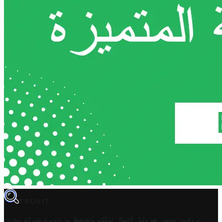
TROVIT
تروفيت تونس هو دليل أعمال تملكه وتحتفظ به وتديره
شركة مخزن