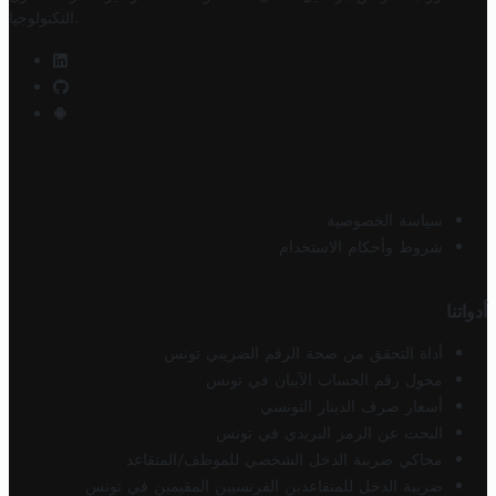
.
التكنولوجيا
سياسة الخصوصية
شروط وأحكام الاستخدام
أدواتنا
أداة التحقق من صحة الرقم الضريبي تونس
محول رقم الحساب الآيبان في تونس
أسعار صرف الدينار التونسي
البحث عن الرمز البريدي في تونس
محاكي ضريبة الدخل الشخصي للموظف/المتقاعد
ضريبة الدخل للمتقاعدين الفرنسيين المقيمين في تونس