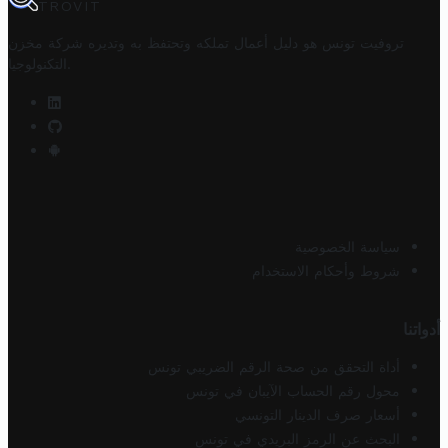
TROVIT
تروفيت تونس هو دليل أعمال تملكه وتحتفظ به وتديره
شركة مخزن
.
التكنولوجيا
سياسة الخصوصية
شروط وأحكام الاستخدام
أدواتنا
أداة التحقق من صحة الرقم الضريبي تونس
محول رقم الحساب الآيبان في تونس
أسعار صرف الدينار التونسي
البحث عن الرمز البريدي في تونس