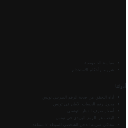
سياسة الخصوصية
شروط وأحكام الاستخدام
أدواتنا
أداة التحقق من صحة الرقم الضريبي تونس
محول رقم الحساب الآيبان في تونس
أسعار صرف الدينار التونسي
البحث عن الرمز البريدي في تونس
محاكي ضريبة الدخل الشخصي للموظف/المتقاعد