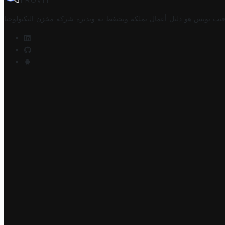
TROVIT
فيت تونس هو دليل أعمال تملكه وتحتفظ به وتديره
شركة مخزن التكنولوجيا